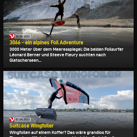
20.06.2023
3066 - ein alpines Foil Adventure
3000 Meter über dem Meeresspiegel: Die beiden Foilsurfer
Léonard Berner und Steeve Fleury suchten nach
Gletscherseen...
01.04.2023
Suitcase Wingfoiler
Wingfoilen auf einem Koffer? Das wäre grandios für