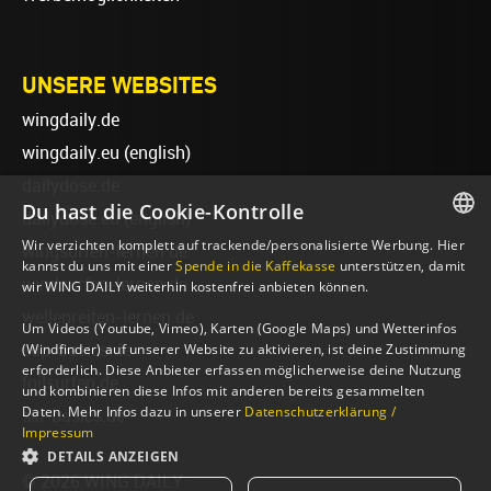
UNSERE WEBSITES
wingdaily.de
wingdaily.eu
(english)
dailydose.de
Du hast die Cookie-Kontrolle
dailydose.eu
(english)
Wir verzichten komplett auf trackende/personalisierte Werbung. Hier
wingsurfen-lernen.de
GERMAN
kannst du uns mit einer
Spende in die Kaffekasse
unterstützen, damit
windsurfen-lernen.de
wir WING DAILY weiterhin kostenfrei anbieten können.
ENGLISH
wellenreiten-lernen.de
Um Videos (Youtube, Vimeo), Karten (Google Maps) und Wetterinfos
sup-basics.de
(Windfinder) auf unserer Website zu aktivieren, ist deine Zustimmung
erforderlich. Diese Anbieter erfassen möglicherweise deine Nutzung
foilsurfen.de
und kombinieren diese Infos mit anderen bereits gesammelten
Daten. Mehr Infos dazu in unserer
Datenschutzerklärung /
ski-basics.de
Impressum
DETAILS ANZEIGEN
© 2026 WING DAILY