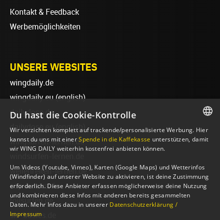
Kontakt & Feedback
Werbemöglichkeiten
UNSERE WEBSITES
wingdaily.de
wingdaily.eu
(english)
dailydose.de
Du hast die Cookie-Kontrolle
dailydose.eu
(english)
Wir verzichten komplett auf trackende/personalisierte Werbung. Hier
GERMAN
kannst du uns mit einer
Spende in die Kaffekasse
unterstützen, damit
wingsurfen-lernen.de
wir WING DAILY weiterhin kostenfrei anbieten können.
ENGLISH
windsurfen-lernen.de
Um Videos (Youtube, Vimeo), Karten (Google Maps) und Wetterinfos
wellenreiten-lernen.de
(Windfinder) auf unserer Website zu aktivieren, ist deine Zustimmung
sup-basics.de
erforderlich. Diese Anbieter erfassen möglicherweise deine Nutzung
und kombinieren diese Infos mit anderen bereits gesammelten
foilsurfen.de
Daten. Mehr Infos dazu in unserer
Datenschutzerklärung /
Impressum
ski-basics.de