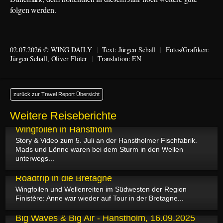
folgen werden.
02.07.2026 © WING DAILY
|
Text:
Jürgen Schall
|
Fotos/Grafiken:
Jürgen Schall
, Oliver Flöter
|
Translation:
EN
zurück zur Travel Report Übersicht
Weitere Reiseberichte
12.07.2026
Wingfoilen in Hanstholm
Story & Video zum 5. Juli an der Hanstholmer Fischfabrik.
Mads und Lönne waren bei dem Sturm in den Wellen
unterwegs...
10.07.2026
Roadtrip in die Bretagne
Wingfoilen und Wellenreiten im Südwesten der Region
Finistère: Anne war wieder auf Tour in der Bretagne...
22.05.2026
Big Waves & Big Air - Hanstholm, 16.09.2025