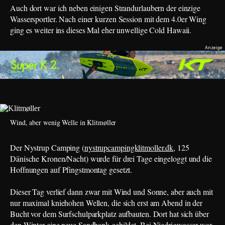
Auch dort war ich neben einigen Strandurlaubern der einzige
Wassersportler. Nach einer kurzen Session mit dem 4.0er Wing
ging es weiter ins dieses Mal eher unwellige Cold Hawaii.
Wind, aber wenig Welle in Klitmøller
Der Nystrup Camping (
nystrupcampingklitmoller.dk
, 125
Dänische Kronen/Nacht) wurde für drei Tage eingeloggt und die
Hoffnungen auf Pfingstmontag gesetzt.
Dieser Tag verlief dann zwar mit Wind und Sonne, aber auch mit
nur maximal kniehohen Wellen, die sich erst am Abend in der
Bucht vor dem Surfschulparkplatz aufbauten. Dort hat sich über
den Winter eine neue Sandbank gebildet. Bei Niedrigwasser war