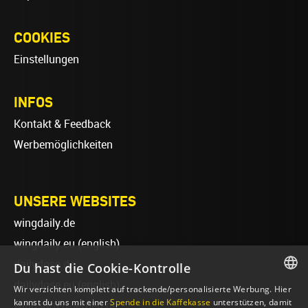
COOKIES
Einstellungen
INFOS
Kontakt & Feedback
Werbemöglichkeiten
UNSERE WEBSITES
wingdaily.de
wingdaily.eu
(english)
dailydose.de
Du hast die Cookie-Kontrolle
dailydose.eu
(english)
Wir verzichten komplett auf trackende/personalisierte Werbung. Hier
GERMAN
kannst du uns mit einer
Spende in die Kaffekasse
unterstützen, damit
wingsurfen-lernen.de