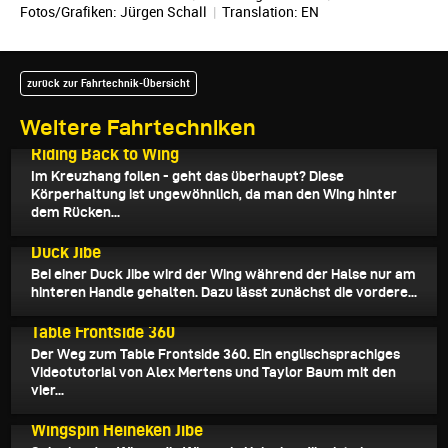
Fotos/Grafiken:
Jürgen Schall
|
Translation:
EN
zurück zur Fahrtechnik-Übersicht
Weitere Fahrtechniken
19.01.2023
Riding Back to Wing
Im Kreuzhang foilen - geht das überhaupt? Diese
Körperhaltung ist ungewöhnlich, da man den Wing hinter
dem Rücken...
14.01.2023
Duck Jibe
Bei einer Duck Jibe wird der Wing während der Halse nur am
hinteren Handle gehalten. Dazu lässt zunächst die vordere...
13.01.2023
Table Frontside 360
Der Weg zum Table Frontside 360. Ein englischsprachiges
Videotutorial von Alex Mertens und Taylor Baum mit den
vier...
07.01.2023
Wingspin Heineken Jibe