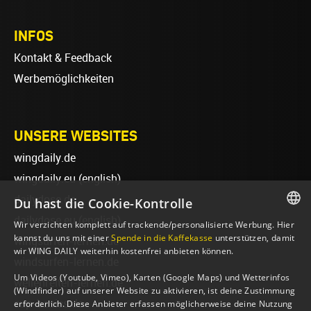
INFOS
Kontakt & Feedback
Werbemöglichkeiten
UNSERE WEBSITES
wingdaily.de
wingdaily.eu
(english)
dailydose.de
Du hast die Cookie-Kontrolle
dailydose.eu
(english)
Wir verzichten komplett auf trackende/personalisierte Werbung. Hier
GERMAN
kannst du uns mit einer
Spende in die Kaffekasse
unterstützen, damit
wingsurfen-lernen.de
wir WING DAILY weiterhin kostenfrei anbieten können.
ENGLISH
windsurfen-lernen.de
Um Videos (Youtube, Vimeo), Karten (Google Maps) und Wetterinfos
wellenreiten-lernen.de
(Windfinder) auf unserer Website zu aktivieren, ist deine Zustimmung
sup-basics.de
erforderlich. Diese Anbieter erfassen möglicherweise deine Nutzung