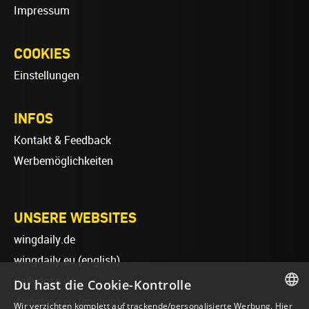
Impressum
COOKIES
Einstellungen
INFOS
Kontakt & Feedback
Werbemöglichkeiten
UNSERE WEBSITES
wingdaily.de
wingdaily.eu
(english)
dailydose.de
Du hast die Cookie-Kontrolle
dailydose.eu
(english)
Wir verzichten komplett auf trackende/personalisierte Werbung. Hier