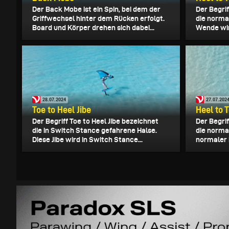
Der Back Mobe ist ein Spin, bei dem der
Der Begri
Griffwechsel hinter dem Rücken erfolgt.
die norma
Board und Körper drehen sich dabei...
Wende wir
28.07.2024
27.07.202
Toe to Heel Jibe
Heel to T
Der Begriff Toe to Heel Jibe bezeichnet
Der Begrif
die in Switch Stance gefahrene Halse.
die normal
Diese Jibe wird in Switch Stance...
normaler 