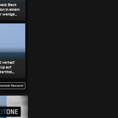
nald: Back
ion in einem
r wenige...
0 verhalf
Cup auf
rtitel...
rtechnik-Übersicht