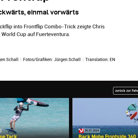
ckwärts, einmal vorwärts
kflip into Frontflip Combo-Trick zeigte Chris
World Cup auf Fuerteventura.
en Schall
|
Fotos/Grafiken:
Jürgen Schall
|
Translation:
EN
zurück zur Fah
4
30.07.2024
Toe Tack
Back Mobe Frontside 360