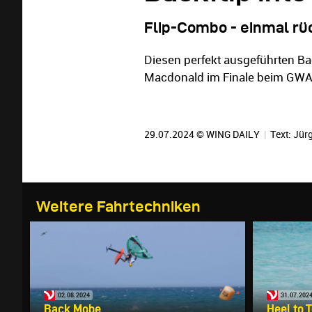
Flip-Combo - einmal rü
Diesen perfekt ausgeführten Bac
Macdonald im Finale beim GWA 
29.07.2024 © WING DAILY
|
Text:
Jürg
Weitere Fahrtechniken
02.08.2024
31.07.202
Back Mobe
Heel to 