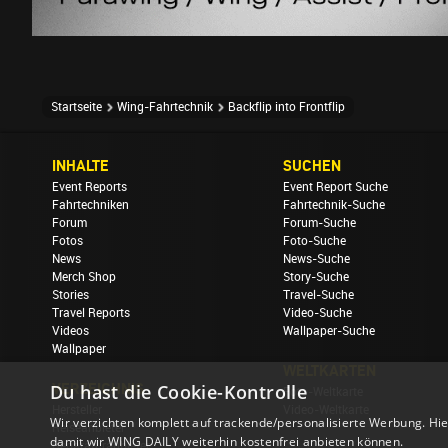
Startseite
Wing-Fahrtechnik
Backflip into Frontflip
INHALTE
SUCHEN
Event Reports
Event Report Suche
Fahrtechniken
Fahrtechnik-Suche
Forum
Forum-Suche
Fotos
Foto-Suche
News
News-Suche
Merch Shop
Story-Suche
Stories
Travel-Suche
Travel Reports
Video-Suche
Videos
Wallpaper-Suche
Wallpaper
WELTKARTEN
VERZEICHNIS
Du hast die Cookie-Kontrolle
Foto-Weltkarte
Hersteller
Video-Weltkarte
Wir verzichten komplett auf trackende/personalisierte Werbung. Hie
Reiseanbieter
damit wir WING DAILY weiterhin kostenfrei anbieten können.
Reparaturanbieter