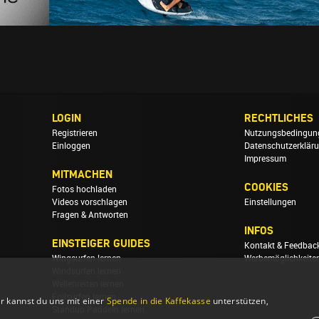
LOGIN
RECHTLICHES
Registrieren
Nutzungsbedingun
Einloggen
Datenschutzerklär
Impressum
MITMACHEN
COOKIES
Fotos hochladen
Videos vorschlagen
Einstellungen
Fragen & Antworten
INFOS
EINSTEIGER GUIDES
Kontakt & Feedbac
Wingsurfen lernen
Werbemöglichkeite
Windsurfen lernen
Wellenreiten lernen
Foilsurfen lernen
r kannst du uns mit einer
Spende in die Kaffekasse
unterstützen,
Standup Paddeln lernen