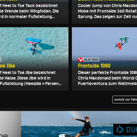
ff Heel to Toe Tack bezeichnet
Cooler Jump von Chris Macdo
le Wende beim Wingfoilen. Die
Mobe mit Frontside 360 Rotat
d in normaler Fußstellung...
Sprung. Das zeigen zur Zeit nu
4
26.07.2024
oe Jibe
Frontside 1080
f Heel to Toe Jibe bezeichnet
Dieser perfekte Frontside 108
e Halse. Diese Jibe wird in
Chris Macdonald beim World 
Fußstellung (Heeside = Fersen...
Fuerteventura zum Weltmeiste
zurück zur Fah