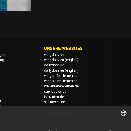
UNSERE WEBSITES
gen
wingdaily.de
ung
wingdaily.eu
(english)
dailydose.de
dailydose.eu
(english)
wingsurfen-lernen.de
windsurfen-lernen.de
wellenreiten-lernen.de
sup-basics.de
foilsurfen.de
k
ski-basics.de
n
© 2026 WING DAILY
GERMAN