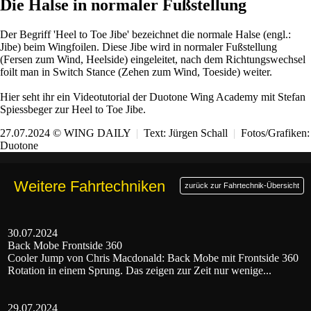
Die Halse in normaler Fußstellung
Der Begriff 'Heel to Toe Jibe' bezeichnet die normale Halse (engl.:
Jibe) beim Wingfoilen. Diese Jibe wird in normaler Fußstellung
(Fersen zum Wind, Heelside) eingeleitet, nach dem Richtungswechsel
foilt man in Switch Stance (Zehen zum Wind, Toeside) weiter.
Hier seht ihr ein Videotutorial der Duotone Wing Academy mit Stefan
Spiessbeger zur Heel to Toe Jibe.
27.07.2024 © WING DAILY
|
Text:
Jürgen Schall
|
Fotos/Grafiken:
Duotone
Weitere Fahrtechniken
zurück zur Fahrtechnik-Übersicht
30.07.2024
Back Mobe Frontside 360
Cooler Jump von Chris Macdonald: Back Mobe mit Frontside 360
Rotation in einem Sprung. Das zeigen zur Zeit nur wenige...
29.07.2024