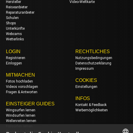
Hersteller
Video-Weltkarte
Reiseanbieter
Reparaturanbieter
Schulen
Shops
Unterkünfte
Webcams
Wetterlinks
LOGIN
RECHTLICHES
Registrieren
Nutzungsbedingungen
Einloggen
Datenschutzerklärung
Impressum
MITMACHEN
COOKIES
Fotos hochladen
Videos vorschlagen
Einstellungen
Fragen & Antworten
INFOS
EINSTEIGER GUIDES
Kontakt & Feedback
Wingsurfen lernen
Werbemöglichkeiten
Windsurfen lernen
Wellenreiten lernen
Foilsurfen lernen
Standup Paddeln lernen