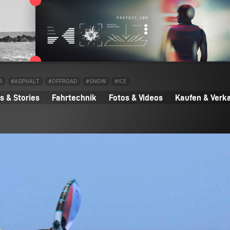
R
#ASPHALT
#OFFROAD
#SNOW
#ICE
 & Stories
Fahrtechnik
Fotos & Videos
Kaufen & Verk