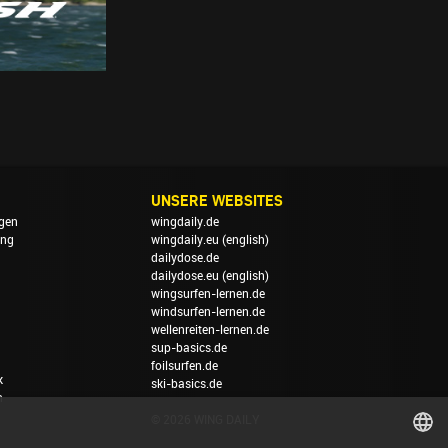
UNSERE WEBSITES
gen
wingdaily.de
ung
wingdaily.eu
(english)
dailydose.de
dailydose.eu
(english)
wingsurfen-lernen.de
windsurfen-lernen.de
wellenreiten-lernen.de
sup-basics.de
foilsurfen.de
k
ski-basics.de
n
© 2026 WING DAILY