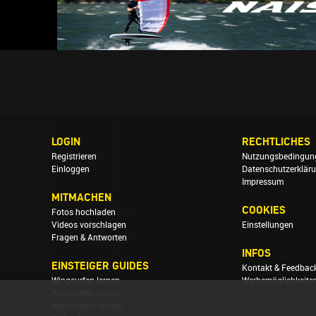
LOGIN
RECHTLICHES
Registrieren
Nutzungsbedingun
Einloggen
Datenschutzerklär
Impressum
MITMACHEN
COOKIES
Fotos hochladen
Videos vorschlagen
Einstellungen
Fragen & Antworten
INFOS
EINSTEIGER GUIDES
Kontakt & Feedbac
Wingsurfen lernen
Werbemöglichkeite
Windsurfen lernen
Wellenreiten lernen