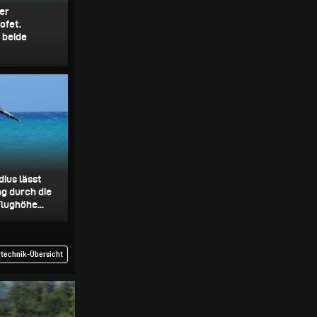
er
ofet.
 beide
ius lässt
g durch die
lughöhe...
rtechnik-Übersicht