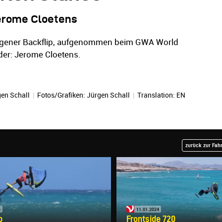
Jerome Cloetens
ungener Backflip, aufgenommen beim GWA World
der: Jerome Cloetens.
en Schall
|
Fotos/Grafiken:
Jürgen Schall
|
Translation:
EN
zurück zur Fah
4
11.01.2024
p
Frontside 720