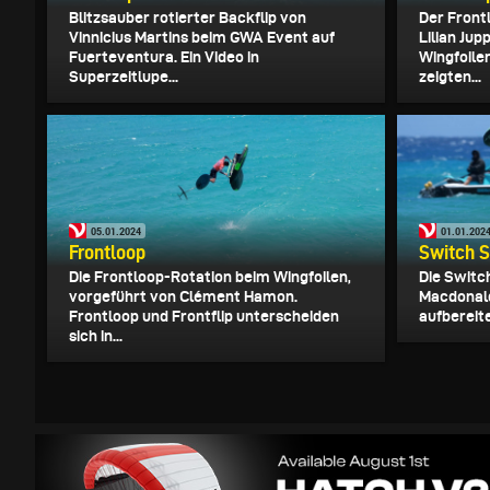
Blitzsauber rotierter Backflip von
Der Front
Vinnicius Martins beim GWA Event auf
Lilian Jup
Fuerteventura. Ein Video in
Wingfoiler
Superzeitlupe...
zeigten...
05.01.2024
01.01.202
Frontloop
Switch S
Die Frontloop-Rotation beim Wingfoilen,
Die Switc
vorgeführt von Clément Hamon.
Macdonald
Frontloop und Frontflip unterscheiden
aufbereite
sich in...