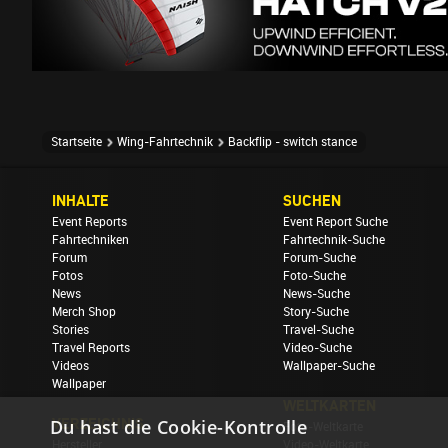
Startseite
Wing-Fahrtechnik
Backflip - switch stance
INHALTE
SUCHEN
Event Reports
Event Report Suche
Fahrtechniken
Fahrtechnik-Suche
Forum
Forum-Suche
Fotos
Foto-Suche
News
News-Suche
Merch Shop
Story-Suche
Stories
Travel-Suche
Travel Reports
Video-Suche
Videos
Wallpaper-Suche
Wallpaper
WELTKARTEN
VERZEICHNIS
Du hast die Cookie-Kontrolle
Foto-Weltkarte
Hersteller
Video-Weltkarte