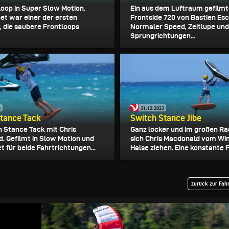
loop in Super Slow Motion.
Ein aus dem Luftraum gefilmt
pet war einer der ersten
Frontside 720 von Bastien Esc
, die saubere Frontloops
Normaler Speed, Zeitlupe und
Sprungrichtungen...
4
31.12.2023
tance Tack
Switch Stance Jibe
h Stance Tack mit Chris
Ganz locker und im großen Rad
. Gefilmt in Slow Motion und
sich Chris Macdonald vom Win
t für beide Fahrtrichtungen...
Halse ziehen. Eine konstante F
zurück zur Fah