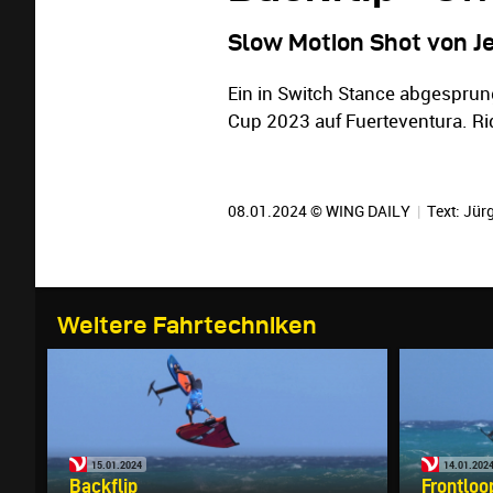
Slow Motion Shot von 
Ein in Switch Stance abgespr
Cup 2023 auf Fuerteventura. Ri
08.01.2024 © WING DAILY
|
Text:
Jürg
Weitere Fahrtechniken
15.01.2024
14.01.202
Backflip
Frontloo