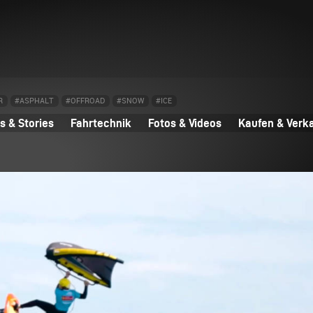
R
#ASPHALT
#OFFROAD
#SNOW
#ICE
 & Stories
Fahrtechnik
Fotos & Videos
Kaufen & Verk