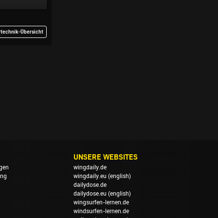
rtechnik-Übersicht
UNSERE WEBSITES
gen
wingdaily.de
ung
wingdaily.eu
(english)
dailydose.de
dailydose.eu
(english)
wingsurfen-lernen.de
windsurfen-lernen.de