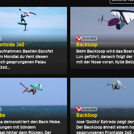
5
29.04.2025
ontside 360
Backloop
aufnahmen: Bastien Escofet
Beim Backloop wird das Boar
im Mondial du Vent diesen
Luv geführt, danach folgt der
och gesprungenen Palau
mit der Nose voran. Kylie Bell
360...
5
31.03.2025
be
Backloop
a demonstriert den Back Mobe.
Jose 'Gollito' Estredo zeigt d
ungen mit blindem
Der Backloop ähnelt einem h
sel hinter dem Rücken. Der
gesprungenen Frontside 360, a