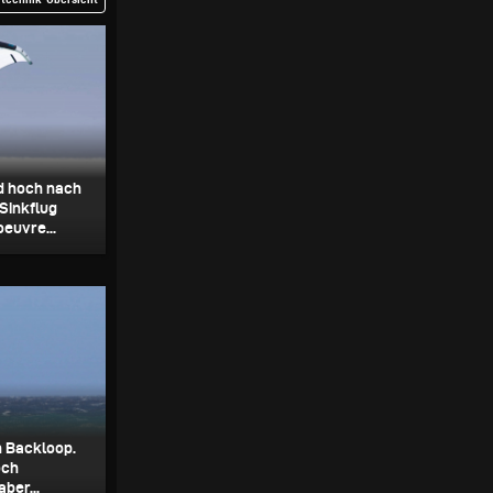
d hoch nach
 Sinkflug
oeuvre...
en Backloop.
och
ber...