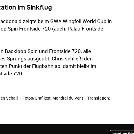
ation im Sinkflug
 Macdonald zeigte beim GWA Wingfoil World Cup in
oop Spin Frontside 720 (auch: Palau Frontside
on Backloop Spin und Frontside 720, alle
es Sprungs ausgeübt. Chris schließt den
en Punkt der Flugbahn ab, damit bleibt im
ntside 720.
en Schall
|
Fotos/Grafiken: Mondial du Vent
|
Translation:
zurück zur Fah