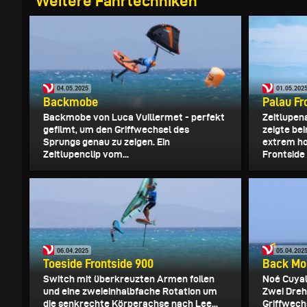
Weitere Fahrtechniken
04.05.2025
01.05.202
Backmobe
Palau Fr
Backmobe von Luca Vuillermet - perfekt
Zeitlupen
gefilmt, um den Griffwechsel des
zeigte be
Sprungs genau zu zeigen. Ein
extrem h
Zeitlupenclip vom...
Frontside 
06.04.2025
05.04.202
Toeside Frontside 900
Back Mo
Switch mit überkreuzten Armen foilen
Noé Cuyal
und eine zweieinhalbfache Rotation um
Zwei Dreh
die senkrechte Körperachse nach Lee...
Griffwech