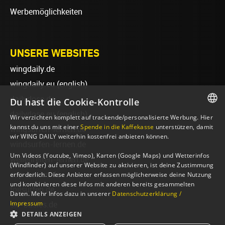
Werbemöglichkeiten
UNSERE WEBSITES
wingdaily.de
wingdaily.eu
(english)
dailydose.de
Du hast die Cookie-Kontrolle
dailydose.eu
(english)
Wir verzichten komplett auf trackende/personalisierte Werbung. Hier
GERMAN
kannst du uns mit einer
Spende in die Kaffekasse
unterstützen, damit
wingsurfen-lernen.de
wir WING DAILY weiterhin kostenfrei anbieten können.
ENGLISH
windsurfen-lernen.de
Um Videos (Youtube, Vimeo), Karten (Google Maps) und Wetterinfos
wellenreiten-lernen.de
(Windfinder) auf unserer Website zu aktivieren, ist deine Zustimmung
sup-basics.de
erforderlich. Diese Anbieter erfassen möglicherweise deine Nutzung
und kombinieren diese Infos mit anderen bereits gesammelten
foilsurfen.de
Daten. Mehr Infos dazu in unserer
Datenschutzerklärung /
Impressum
ski-basics.de
DETAILS ANZEIGEN