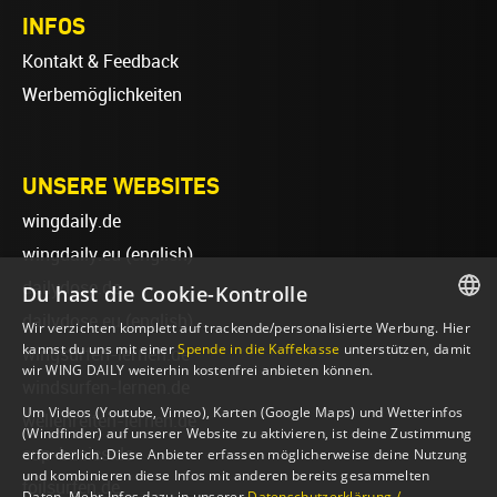
INFOS
Kontakt & Feedback
Werbemöglichkeiten
UNSERE WEBSITES
wingdaily.de
wingdaily.eu
(english)
dailydose.de
Du hast die Cookie-Kontrolle
dailydose.eu
(english)
Wir verzichten komplett auf trackende/personalisierte Werbung. Hier
GERMAN
kannst du uns mit einer
Spende in die Kaffekasse
unterstützen, damit
wingsurfen-lernen.de
wir WING DAILY weiterhin kostenfrei anbieten können.
ENGLISH
windsurfen-lernen.de
Um Videos (Youtube, Vimeo), Karten (Google Maps) und Wetterinfos
wellenreiten-lernen.de
(Windfinder) auf unserer Website zu aktivieren, ist deine Zustimmung
sup-basics.de
erforderlich. Diese Anbieter erfassen möglicherweise deine Nutzung
und kombinieren diese Infos mit anderen bereits gesammelten
foilsurfen.de
Daten. Mehr Infos dazu in unserer
Datenschutzerklärung /