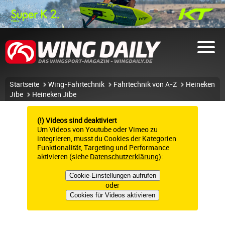
Startseite
Wing-Fahrtechnik
Fahrtechnik von A-Z
Heineken
Jibe
Heineken Jibe
(!) Videos sind deaktiviert
Um Videos von Youtube oder Vimeo zu
integrieren, musst du Cookies der Kategorien
Funktionalität, Targeting und Performance
aktivieren (siehe
Datenschutzerklärung
):
Cookie-Einstellungen aufrufen
oder
Cookies für Videos aktivieren