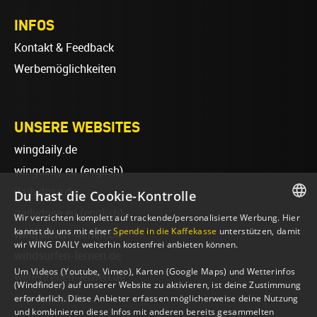
INFOS
Kontakt & Feedback
Werbemöglichkeiten
UNSERE WEBSITES
wingdaily.de
wingdaily.eu
(english)
dailydose.de
Du hast die Cookie-Kontrolle
dailydose.eu
(english)
Wir verzichten komplett auf trackende/personalisierte Werbung. Hier
GERMAN
kannst du uns mit einer
Spende in die Kaffekasse
unterstützen, damit
wingsurfen-lernen.de
wir WING DAILY weiterhin kostenfrei anbieten können.
ENGLISH
windsurfen-lernen.de
Um Videos (Youtube, Vimeo), Karten (Google Maps) und Wetterinfos
wellenreiten-lernen.de
(Windfinder) auf unserer Website zu aktivieren, ist deine Zustimmung
sup-basics.de
erforderlich. Diese Anbieter erfassen möglicherweise deine Nutzung
und kombinieren diese Infos mit anderen bereits gesammelten