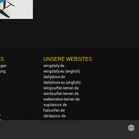
ES
UNSERE WEBSITES
ngen
wingdaily.de
rung
wingdaily.eu
(english)
dailydose.de
dailydose.eu
(english)
wingsurfen-lernen.de
windsurfen-lernen.de
wellenreiten-lernen.de
sup-basics.de
foilsurfen.de
k
ski-basics.de
en
© 2026 WING DAILY