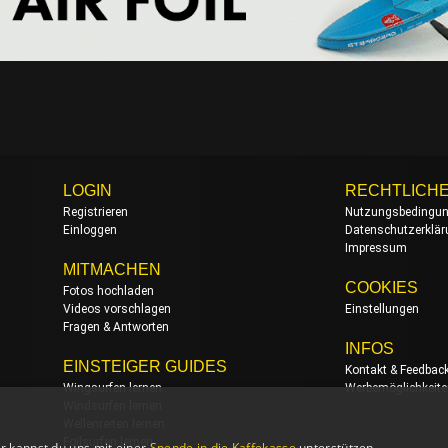
LOGIN
RECHTLICH
Registrieren
Nutzungsbedingu
Einloggen
Datenschutzerklä
Impressum
MITMACHEN
COOKIES
Fotos hochladen
Videos vorschlagen
Einstellungen
Fragen & Antworten
INFOS
EINSTEIGER GUIDES
Kontakt & Feedbac
Wingsurfen lernen
Werbemöglichkeit
Windsurfen lernen
Wellenreiten lernen
Foilsurfen lernen
r kannst du uns mit einer
Spende in die Kaffekasse
unterstützen,