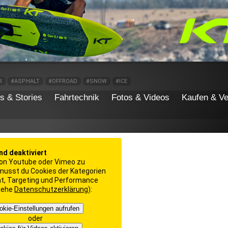
R
#ASPHALT
#OFFROAD
#SNOW
#ICE
s & Stories
Fahrtechnik
Fotos & Videos
Kaufen & Ve
ind deaktiviert
on Youtube oder Vimeo zu
 musst du Cookies der Kategorien
ät, Targeting und Performance
siehe
Datenschutzerklärung
):
okie-Einstellungen aufrufen
oder