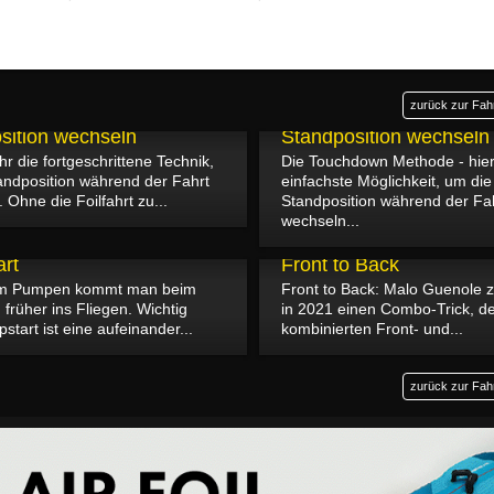
zurück zur Fah
17.02.2023
sition wechseln
Standposition wechseln
ihr die fortgeschrittene Technik,
Die Touchdown Methode - hier 
andposition während der Fahrt
einfachste Möglichkeit, um die
 Ohne die Foilfahrt zu...
Standposition während der Fa
wechseln...
13.02.2023
rt
Front to Back
vem Pumpen kommt man beim
Front to Back: Malo Guenole 
 früher ins Fliegen. Wichtig
in 2021 einen Combo-Trick, de
tart ist eine aufeinander...
kombinierten Front- und...
zurück zur Fah