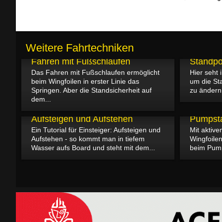
Weitere Fahrtechniken
20.02.2023
18.02.2023
Fahren mit Fußschlaufen
Standpo
Das Fahren mit Fußschlaufen ermöglicht
Hier seht 
beim Wingfoilen in erster Linie das
um die St
Springen. Aber die Standsicherheit auf
zu ändern.
dem...
15.02.2023
14.02.2023
Aufsteigen und Aufstehen
Pumpsta
Ein Tutorial für Einsteiger: Aufsteigen und
Mit akti
Aufstehen - so kommt man in tiefem
Wingfoilen
Wasser aufs Board und steht mit dem...
beim Pumps