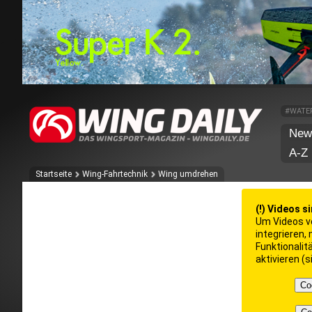
#WATE
New
A-Z
Startseite
Wing-Fahrtechnik
Wing umdrehen
(!) Videos s
Um Videos v
integrieren,
Funktionalit
aktivieren (
Co