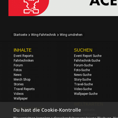
Startseite
Wing-Fahrtechnik
Wing umdrehen
INHALTE
SUCHEN
Event Reports
Event Report Suche
Fahrtechniken
Fahrtechnik-Suche
Forum
Forum-Suche
Fotos
Foto-Suche
News
News-Suche
Merch Shop
Story-Suche
Stories
Travel-Suche
Travel Reports
Video-Suche
Videos
Wallpaper-Suche
Wallpaper
WELTKARTEN
Du hast die Cookie-Kontrolle
VERZEICHNIS
Foto-Weltkarte
Hersteller
Video-Weltkarte
Wir verzichten komplett auf trackende/personalisierte Werbung. Hie