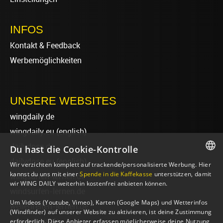
INFOS
Kontakt & Feedback
Werbemöglichkeiten
UNSERE WEBSITES
wingdaily.de
wingdaily.eu
(english)
dailydose.de
Du hast die Cookie-Kontrolle
dailydose.eu
(english)
Wir verzichten komplett auf trackende/personalisierte Werbung. Hier
GERMAN
kannst du uns mit einer
Spende in die Kaffekasse
unterstützen, damit
wingsurfen-lernen.de
wir WING DAILY weiterhin kostenfrei anbieten können.
ENGLISH
windsurfen-lernen.de
Um Videos (Youtube, Vimeo), Karten (Google Maps) und Wetterinfos
wellenreiten-lernen.de
(Windfinder) auf unserer Website zu aktivieren, ist deine Zustimmung
sup-basics.de
erforderlich. Diese Anbieter erfassen möglicherweise deine Nutzung