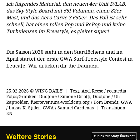
ich folgendes Material: den neuen 4er Unit D/LAB,
das Sky Style Board mit 55l Volumen, einen 82er
Mast, und das Aero Carve 3 650er. Das Foil ist sehr
schnell, hat einen tollen Pop und RePop und keine
Turbulenzen im Freestyle, es gleitet super!
Die Saison 2026 steht in den Startlöchern und im
April startet der erste GWA Surf-Freestyle Contest in
Leucate. Wir drücken dir die Daumen.
25.02.2026 © WING DAILY
|
Text: Axel Reese / reemedia
|
Fotos/Grafiken: Duotone / Simone Girotti, Duotone / Uli
Rappolder, fuerteventura-worldcup.org / Tom Brendt, GWA
/ Lukas K. Stiller, GWA / Samuel Cardenas
|
Translation:
EN
Weitere Stories
zurück zur Story-Übersicht