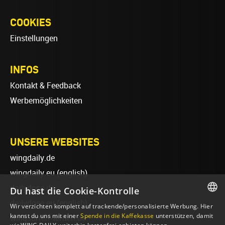
COOKIES
Einstellungen
INFOS
Kontakt & Feedback
Werbemöglichkeiten
UNSERE WEBSITES
wingdaily.de
wingdaily.eu
(english)
dailydose.de
Du hast die Cookie-Kontrolle
dailydose.eu
(english)
Wir verzichten komplett auf trackende/personalisierte Werbung. Hier
GERMAN
kannst du uns mit einer
Spende in die Kaffekasse
unterstützen, damit
wingsurfen-lernen.de