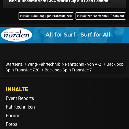
eine Aufnahme vom GWA World Cup auf Gran Canaria...
zurück (Backloop Spin Frontside 720)
zurück zur Fahrtechnik-Übersicht
Startseite
Wing-Fahrtechnik
Fahrtechnik von A-Z
Backloop
Spin Frontside 720
Backloop Spin Frontside 7
INHALTE
Event Reports
Fahrtechniken
Forum
Fotos