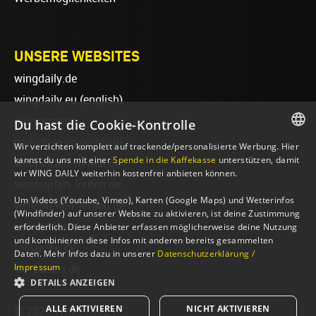
UNSERE WEBSITES
wingdaily.de
wingdaily.eu
(english)
dailydose.de
Du hast die Cookie-Kontrolle
dailydose.eu
(english)
Wir verzichten komplett auf trackende/personalisierte Werbung. Hier
GERMAN
kannst du uns mit einer
Spende in die Kaffekasse
unterstützen, damit
wingsurfen-lernen.de
wir WING DAILY weiterhin kostenfrei anbieten können.
ENGLISH
windsurfen-lernen.de
Um Videos (Youtube, Vimeo), Karten (Google Maps) und Wetterinfos
wellenreiten-lernen.de
(Windfinder) auf unserer Website zu aktivieren, ist deine Zustimmung
sup-basics.de
erforderlich. Diese Anbieter erfassen möglicherweise deine Nutzung
und kombinieren diese Infos mit anderen bereits gesammelten
foilsurfen.de
Daten. Mehr Infos dazu in unserer
Datenschutzerklärung /
Impressum
ski-basics.de
DETAILS ANZEIGEN
ALLE AKTIVIEREN
NICHT AKTIVIEREN
© 2026 WING DAILY