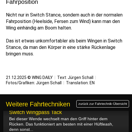
Fahrposition
Nicht nur in Switch Stance, sondern auch in der normalen
Fahrposition (Heelside, Fersen zum Wind) kann man den
Wing einhändig am Boom halten.
Das ist etwas unkomfortabler als beim Wingen in Switch
Stance, da man den Körper in eine stärke Rückenlage
bringen muss.
21.12.2025 © WING DAILY
|
Text:
Jürgen Schall
|
Fotos/Grafiken:
Jürgen Schall
|
Translation:
EN
Weitere Fahrtechniken
zurück zur Fahrtechnik-Übersicht
27.12.2025
Switch Wingpass Tack
Bei dieser Wende wechselt man den Griff hinter dem
Rücken. Das funktioniert am besten mit einer Hüftleash,
denn sonst...