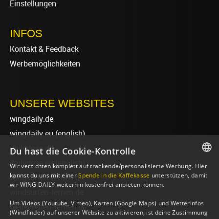
Einstellungen
INFOS
Kontakt & Feedback
Werbemöglichkeiten
UNSERE WEBSITES
wingdaily.de
wingdaily.eu
(english)
dailydose.de
Du hast die Cookie-Kontrolle
dailydose.eu
(english)
Wir verzichten komplett auf trackende/personalisierte Werbung. Hier
GERMAN
kannst du uns mit einer
Spende in die Kaffekasse
unterstützen, damit
wingsurfen-lernen.de
wir WING DAILY weiterhin kostenfrei anbieten können.
ENGLISH
windsurfen-lernen.de
Um Videos (Youtube, Vimeo), Karten (Google Maps) und Wetterinfos
wellenreiten-lernen.de
(Windfinder) auf unserer Website zu aktivieren, ist deine Zustimmung