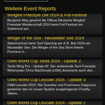
Weitere Event Reports
19.05.2024
Wingfoil Freestyle DM 2024 & Foil Festival
Benjamin May gewinnt die Offene Deutsche Wingfoil
Freestyle Meisterschaft 2024 beim Foil Festival am
Südstrand auf...
07.05.2024
Winger of the Sea - Neusiedler See 2024
Slalomrennen beim Surf Opening am 4./5. Mai 2024 am
Neusiedler See. Die Winger of the Sea Serie feierte
Premiere in...
03.05.2024
GWA World Cup Tarifa 2024 - Update 2
Tarifa Wing Pro - Update #2: Der amtierende Surf-Freestyle
Weltmeister Chris MacDonald (USA) dominierte auch den...
11.04.2024
GWA World Cup Leucate 2024 - Update 3
GWA Leucate 2024: Nia Suardiaz und Francesco Cappuzzo
gewinnen den im neuen System ausgetragenen Freefly-
Slalom...
11.04.2024
GWA World Cup Leucate 2024 - Update 2