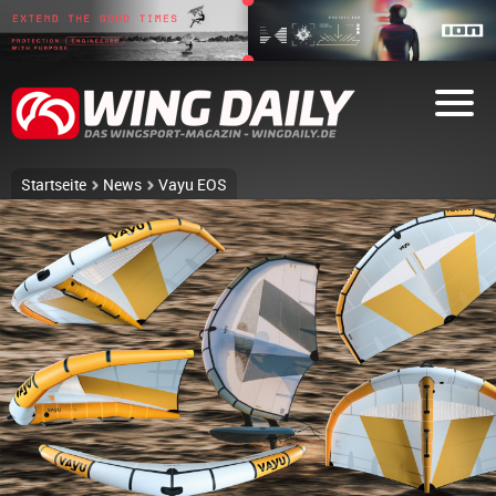
Startseite
News
Vayu EOS