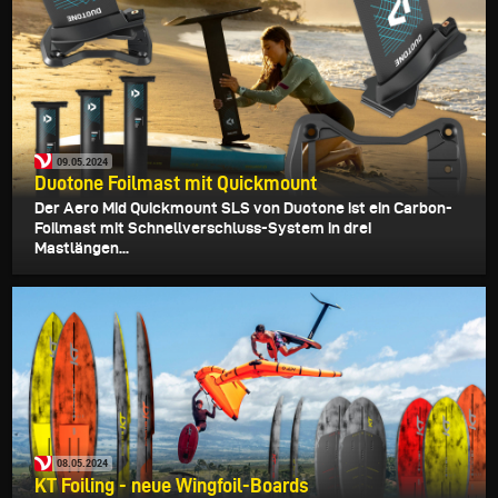
09.05.2024
Duotone Foilmast mit Quickmount
Der Aero Mid Quickmount SLS von Duotone ist ein Carbon-
Foilmast mit Schnellverschluss-System in drei
Mastlängen...
08.05.2024
KT Foiling - neue Wingfoil-Boards