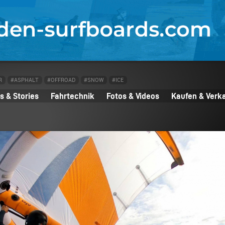
R
#ASPHALT
#OFFROAD
#SNOW
#ICE
 & Stories
Fahrtechnik
Fotos & Videos
Kaufen & Verk