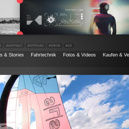
R
#ASPHALT
#OFFROAD
#SNOW
#ICE
s & Stories
Fahrtechnik
Fotos & Videos
Kaufen & Ve