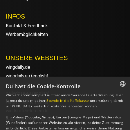
INFOS
Kontakt & Feedback
Werbemöglichkeiten
UNSERE WEBSITES
wingdaily.de
wingdaily.eu
(english)
dailydose.de
Du hast die Cookie-Kontrolle
dailydose.eu
(english)
Wir verzichten komplett auf trackende/personalisierte Werbung. Hier
GERMAN
kannst du uns mit einer
Spende in die Kaffekasse
unterstützen, damit
wingsurfen-lernen.de
wir WING DAILY weiterhin kostenfrei anbieten können.
ENGLISH
windsurfen-lernen.de
Um Videos (Youtube, Vimeo), Karten (Google Maps) und Wetterinfos
wellenreiten-lernen.de
(Windfinder) auf unserer Website zu aktivieren, ist deine Zustimmung
sup-basics.de
erforderlich. Diese Anbieter erfassen möglicherweise deine Nutzung